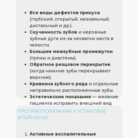
Все виды дефектов прикуса
(глубокий, открытый, мезиальный,
дистальный и др.).
Скученность зубов
и неровные
зубные дуги из-за нехватки места в
+ 7 (923) 376 44 88
Заказать звон
челюсти.
Большие межзубные промежутки
(тремы и диастемы).
Обратное резцовое перекрытие
(когда нижние зубы перекрывают
верхние).
Кривизна зубного ряда
и отдельные
неправильно расположенные зубы.
Эстетические показания
— желание
пациента исправить внешний вид
улыбки без использования брекетов.
ПРОТИВОПОКАЗАНИЯ К УСТАНОВКЕ
ЭЛАЙНЕРОВ
Активные воспалительные