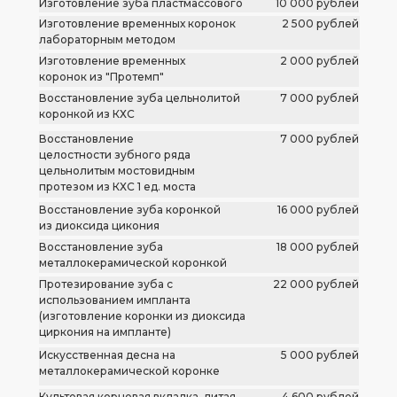
Изготовление зуба пластмассового
10 000 рублей
Изготовление временных коронок
Изготовление коронки
3 000 рублей
2 500 рублей
лабораторным методом
пластмассовой (на импланте)
Изготовление временных
2 000 рублей
коронок из "Протемп"
Восстановление зуба цельнолитой
7 000 рублей
коронкой из КХС
Восстановление
7 000 рублей
целостности зубного ряда
цельнолитым мостовидным
протезом из КХС 1 ед. моста
Восстановление зуба коронкой
16 000 рублей
из диоксида цикония
Восстановление зуба
18 000 рублей
металлокерамической коронкой
Протезирование зуба с
22 000 рублей
использованием импланта
(изготовление коронки из диоксида
циркония на импланте)
Искусственная десна на
5 000 рублей
металлокерамической коронке
Культевая корневая вкладка, литая
4 600 рублей