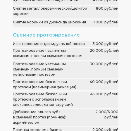
Снятие металлокерамической/целитой
800 рублей
коронки
Снятие коронки из диоксида циркония
1 000 рублей
Съемное протезирование
Изготовление индивидуальной ложки
3 000 рублей
Протезирование частичным
20 000 рублей
Снятие оттиска с одной челюсти
1 000 рублей
съемным, полным съемным протезом
Протезирование частичным
30 000 рублей
съемным, полным съемным
нейлоновым протезом
Протезирование бюгельным
40 000 рублей
протезом (кламмерная фиксация)
Протезирование бюгельным
45 000 рублей
протезом с использованием
сложных замковых конструкций
Добавление одного зуба
2 000/6 000
в съемный протез (починка):
рублей
акрил/нейлон
Починка перелома базиса
2 000 рублей