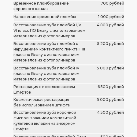
Временное пломбирование
700 рублей
корневого канала
Наложение временной пломбы
1 000 рублей
Восстановление зуба пломбой I, V,
4 800 рублей
VI класс ПО Блэку с использованием
материалов из фотополимеров
Восстановление зуба пломбой с
5 200 рублей
нарушением контактного пункта II, III
класс по Блэку с использованием
материалов из фотополимеров
Восстановление зуба пломбой IV
5 000 рублей
класс по Блэку с использованием
материалов из фотополимеров
Реставрация с использованием
6 500 рублей
штифтов
Косметическая реставрация
5 000 рублей
без использованиея штифта
Восстановление зуба коронкой
4 500 рублей
с использованием композитной
культевой вкладки на анкерном
штифте
Восстановление зуба пломбой. Этап
500 рублей