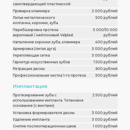
самотвердеющей пластмассой
Приварка кламмера
2 000 рублей
Литье металлического
500 рублей
колпачка, коронки, зуба
Перебазировка протеза:
5 000/10 000
акриловый / нейлоновый Valplast
рублей
Напыление коронки зуба, кламмера
400 рублей
Армировка (литая дуга)
5 000 рублей
Укрепляющая сетка
5 000 рублей
Гарнитур искусственных зубов
1 500 рублей
Ретракция десны
600 рублей
Профессиональная чистка 1-го протеза
500 рублей
Имплантация
Протезирование зуба с
2 500 рублей
использованием импланта. Титановое
основание (с винтами)
Установка формирователя десны
3 000 рублей
Удаление импланта
3 000 рублей
Снятие послеоперационных швов
1 000 рублей