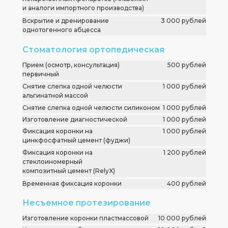
и аналоги импортного производства)
Вскрытие и дренирование
3 000 рублей
однотогенного абцесса
Стоматология ортопедическая
Прием (осмотр, консультация)
500 рублей
первичный
Снятие слепка одной челюсти
1 000 рублей
альгинатной массой
Снятие слепка одной челюсти силиконом
1 000 рублей
Изготовление диагностической
1 000 рублей
модели
Фиксация коронки на
1 000 рублей
цинкфосфатный цемент (фуджи)
Фиксация коронки на
1 200 рублей
стеклоиномерный
композитный цемент (RelyX)
Временная фиксация коронки
400 рублей
Несъемное протезирование
Изготовление коронки пластмассовой
10 000 рублей