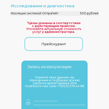
Исследования и диагностика
Изоляция системой ОптраГейт
500 рублей
*
Цены указаны в соответствии
с действующим прайсом.
Уточняйте актуальную стоимость
услуг
у администратора
.
Прейскурант
Запись на консультацию
Укажите свои данные, мы
перезвоним и подберем для вас
удобное время приема. Или
позвоните нам сами +7(923) 376 44 88