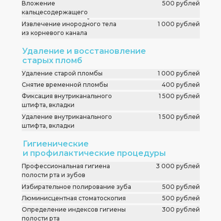
Вложение
500 рублей
кальцесодержащего
препаратав корневой канал
Извлечение инородного тела
1 000 рублей
из корневого канала
Удаление и восстановление
старых пломб
Удаление старой пломбы
1 000 рублей
Снятие временной пломбы
400 рублей
Фиксация внутриканального
1 500 рублей
штифта, вкладки
Удаление внутриканального
1 500 рублей
штифта, вкладки
Гигиенические
и профилактические процедуры
Профессиональная гигиена
3 000 рублей
полости рта и зубов
Избирательное полирование зуба
500 рублей
Люминисцентная стоматоскопия
500 рублей
Определение индексов гигиены
300 рублей
полости рта