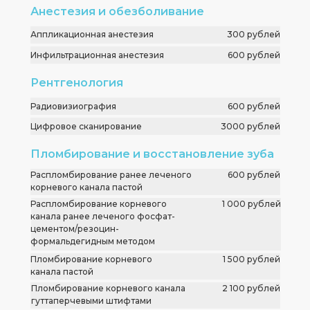
Анестезия и обезболивание
Аппликационная анестезия
300 рублей
Инфильтрационная анестезия
600 рублей
Рентгенология
+ 7 (923) 376 44 88
Заказать звон
Радиовизиография
600 рублей
Цифровое сканирование
3000 рублей
Пломбирование и восстановление зуба
Распломбирование ранее леченого
600 рублей
корневого канала пастой
Распломбирование корневого
1 000 рублей
канала ранее леченого фосфат-
цементом/резоцин-
формальдегидным методом
Пломбирование корневого
1 500 рублей
канала пастой
Пломбирование корневого канала
2 100 рублей
гуттаперчевыми штифтами