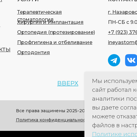
Терапевтическая
г. Назарово,
стоматология
Хирургия и Имплантация
ПН-СБ с 9.0
И
Ортопедия (протезирование)
+7 (923) 37
Профгигиена и отбеливание
ineyastom@
КТЫ
Ортодонтия
Мы используе
ВВЕРХ
сайт работал к
аналитики пос
вы даете согл
Все права защинены 2025-2026
можете отказа
Политика конфиденциальности
файлов в наст
Политике испо