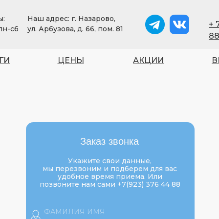
ы:
Наш адрес: г. Назарово,
+ 
 пн-сб
ул. Арбузова, д. 66, пом. 81
8
ГИ
ЦЕНЫ
АКЦИИ
В
МЕНЮ
Заказ звонка
3) 376 44 88
Укажите свои данные,
мы перезвоним и подберем для вас
удобное время приема. Или
позвоните нам сами +7(923) 376 44 88